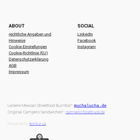
ABOUT
SOCIAL
rechtliche Angaben und
LinkedIn
Hinweise
Facebook
Cookie-Einstellungen
Instagram
Cookie-Richtlinie (EU)
Datenschutzerklärung
AGB
Impressum
Leckere Mexican Streetfood Burritos? :
muchalucha.de
Original Campero Sandwiches? :
campero-foodtruck.de
Designed by
kontur.us