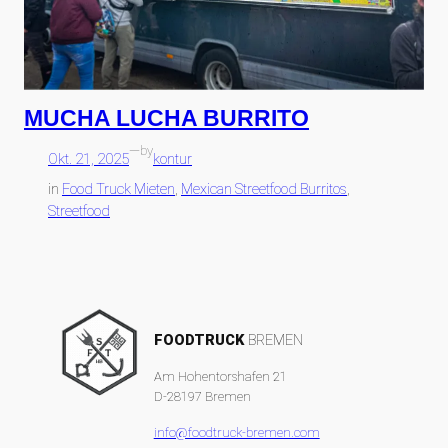
MUCHA LUCHA BURRITO
—
by
Okt. 21, 2025
kontur
in
Food Truck Mieten
, 
Mexican Streetfood Burritos
, 
Streetfood
FOODTRUCK
BREMEN
Am Hohentorshafen 21
D-28197 Bremen
info@foodtruck-bremen.com