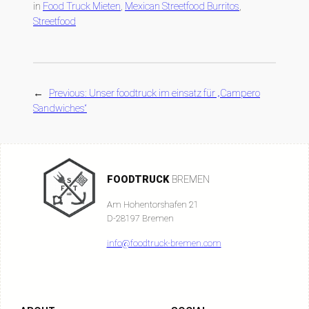
in
Food Truck Mieten
, 
Mexican Streetfood Burritos
, 
Streetfood
←
Previous:
Unser foodtruck im einsatz für „Campero
Sandwiches“
FOODTRUCK
BREMEN
Am Hohentorshafen 21
D-28197 Bremen
info@foodtruck-bremen.com