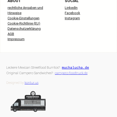
ABOUT
SOCIAL
rechtliche Angaben und
LinkedIn
Hinweise
Facebook
Cookie-Einstellungen
Instagram
Cookie-Richtlinie (EU)
Datenschutzerklärung
AGB
Impressum
Leckere Mexican Streetfood Burritos? :
muchalucha.de
Original Campero Sandwiches? :
campero-foodtruck.de
Designed by
kontur.us