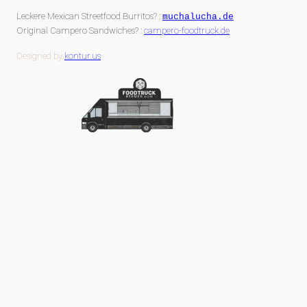
Leckere Mexican Streetfood Burritos? :
muchalucha.de
Original Campero Sandwiches? :
campero-foodtruck.de
Designed by
kontur.us